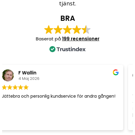
tjänst.
BRA
Baserat på
199 recensioner
G Y
22 April 2026
Väldigt enkelt att navigera på hemsidan. CVmallen har
dessutom många bra funktioner och verktyg vid
skapandet av både CV och personligt brev. Både
proffsiga och eleganta mallar som man kan använda
sig av. Skulle tjänsten vara helt gratis skulle den ha fått
Läs mer
5 stjärnor!